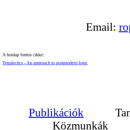
Email:
ro
A honlap fontos cikke:
Tetralectics
- An
approach
to
postmodern
logic
Publikációk
Taní
Közmunkák