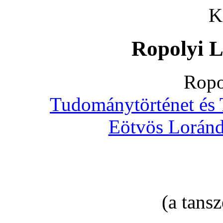
K
Ropolyi L
Ropo
Tudománytörténet és 
Eötvös Lorán
(a tans